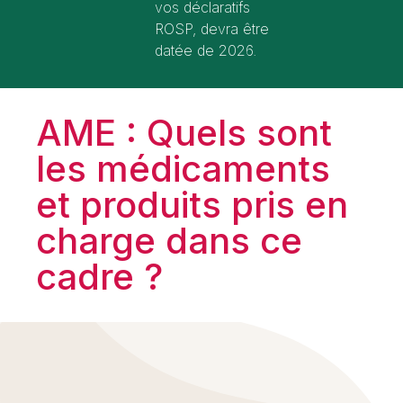
vos déclaratifs
ROSP, devra être
datée de 2026.
AME : Quels sont
les médicaments
et produits pris en
charge dans ce
cadre ?