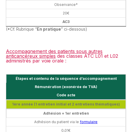
Observance*
20€
AC3
(*Cf. Rubrique “
En pratique
” ci-dessous)
Accompagnement des patients sous autres
anticancéreux simples
des classes ATC L01 et L02
administrés par voie orale :
Étapes et contenu de la séquence d’accompagnement
Rémunération (exonérée de TVA)
Code acte
1ère année (1 entretien initial et 2 entretiens thématiques)
Adhésion + 1er entretien
Adhésion du patient via le
formulaire
0,01€