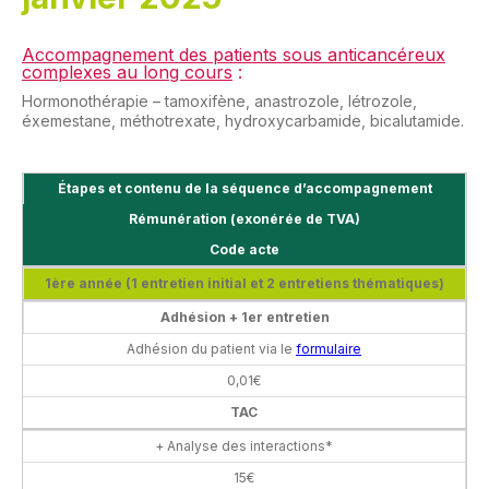
Accompagnement des patients sous anticancéreux
complexes au long cours
:
Hormonothérapie – tamoxifène, anastrozole, létrozole,
éxemestane, méthotrexate, hydroxycarbamide, bicalutamide.
Étapes et contenu de la séquence d’accompagnement
Rémunération (exonérée de TVA)
Code acte
1ère année (1 entretien initial et 2 entretiens thématiques)
Adhésion + 1er entretien
Adhésion du patient via le
formulaire
0,01€
TAC
+ Analyse des interactions*
15€