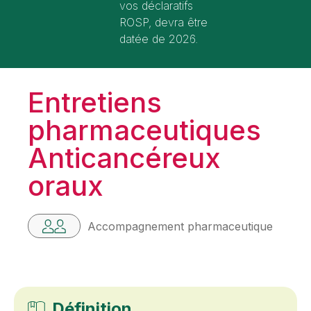
vos déclaratifs
ROSP, devra être
datée de 2026.
Entretiens
pharmaceutiques
Anticancéreux
oraux
Accompagnement pharmaceutique
Définition