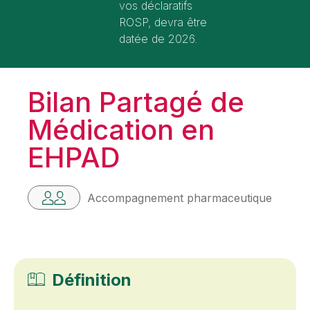
vos déclaratifs
ROSP, devra être
datée de 2026.
Bilan Partagé de
Médication en
EHPAD
Accompagnement pharmaceutique
Définition