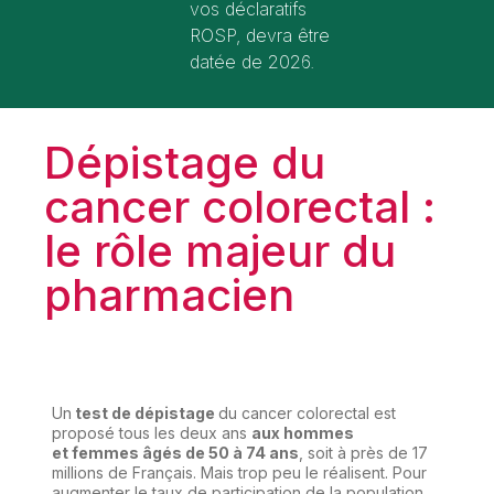
vos déclaratifs
ROSP, devra être
datée de 2026.
Dépistage du
cancer colorectal :
le rôle majeur du
pharmacien
Un
test de dépistage
du cancer colorectal est
proposé tous les deux ans
aux hommes
et femmes âgés de 50 à 74 ans
, soit à près de 17
millions de Français. Mais trop peu le réalisent. Pour
augmenter le taux de participation de la population