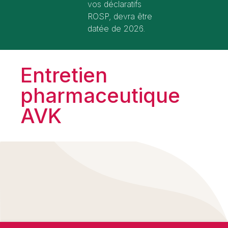
vos déclaratifs
ROSP, devra être
datée de 2026.
Entretien
pharmaceutique
AVK