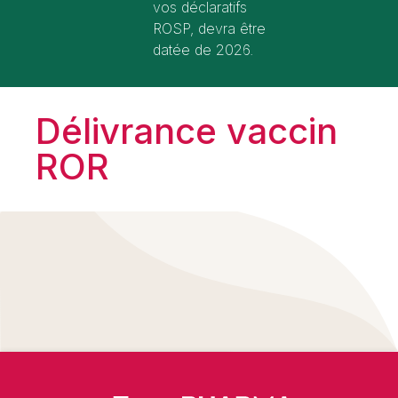
vos déclaratifs
ROSP, devra être
datée de 2026.
Délivrance vaccin
ROR